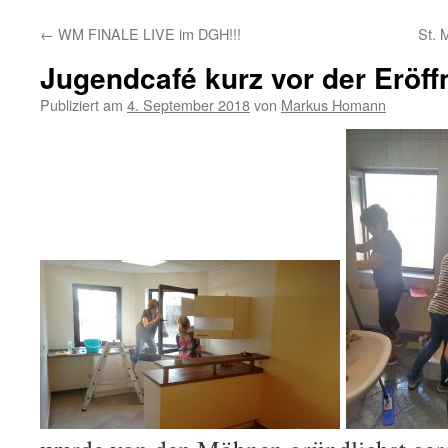
Inhalt
←
WM FINALE LIVE im DGH!!!
St. 
springen
Jugendcafé kurz vor der Eröff
Publiziert am
4. September 2018
von
Markus Homann