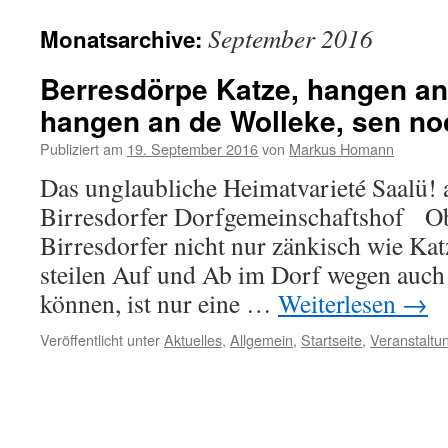
Inhalt
September 2016
Monatsarchive:
springen
Berresdörpe Katze, hangen an
hangen an de Wolleke, sen no
Publiziert am
19. September 2016
von
Markus Homann
Das unglaubliche Heimatvarieté Saalü!
Birresdorfer Dorfgemeinschaftshof Ob 
Birresdorfer nicht nur zänkisch wie Kat
steilen Auf und Ab im Dorf wegen auch 
können, ist nur eine …
Weiterlesen
→
Veröffentlicht unter
Aktuelles
,
Allgemein
,
Startseite
,
Veranstaltu