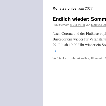
Inhalt
Juli 2023
Monatsarchive:
springen
Endlich wieder: Somme
Publiziert am
8. Juli 2023
von
Markus Ho
Nach Corona und der Flutkatastrop
Birresdorfern wieder für Veranstal
29. Juli ab 19:00 Uhr wieder ein S
→
Veröffentlicht unter
Aktuelles
,
Allgemein
,