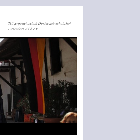
Trägergemeinschaft Dorfgemeinschaftshof
Birresdorf 2006 e.V