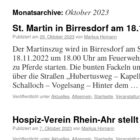
Inhalt
Oktober 2023
Monatsarchive:
springen
St. Martin in Birresdorf am 18
Publiziert am
29. Oktober 2023
von
Markus Homann
Der Martinszug wird in Birresdorf am 
18.11.2022 um 18.00 Uhr am Feuerwehr
zu Pferde starten. Die bunten Fackeln u
über die Straßen „Hubertusweg – Kape
Schalloch – Vogelsang – Hinter dem 
Veröffentlicht unter
Aktuelles
,
Allgemein
,
Startseite
,
Veranstaltu
Hospiz-Verein Rhein-Ahr stellt
Publiziert am
7. Oktober 2023
von
Markus Homann
Veröffentlicht unter
Aktuelles
,
Allgemein
,
Startseite
,
Veranstaltu