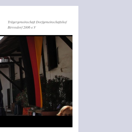
Trägergemeinschaft Dorfgemeinschaftshof
Birresdorf 2006 e.V