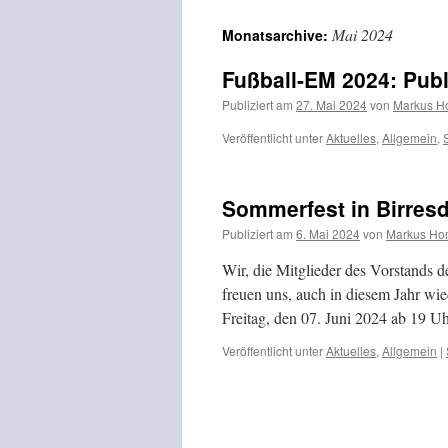
Inhalt
Mai 2024
Monatsarchive:
springen
Fußball-EM 2024: Publ
Publiziert am
27. Mai 2024
von
Markus 
Veröffentlicht unter
Aktuelles
,
Allgemein
,
Sommerfest in Birresd
Publiziert am
6. Mai 2024
von
Markus H
Wir, die Mitglieder des Vorstands 
freuen uns, auch in diesem Jahr wi
Freitag, den 07. Juni 2024 ab 19 
Veröffentlicht unter
Aktuelles
,
Allgemein
|