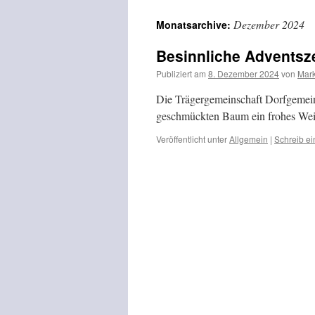
Inhalt
Dezember 2024
Monatsarchive:
springen
Besinnliche Adventsz
Publiziert am
8. Dezember 2024
von
Mar
Die Trägergemeinschaft Dorfgemein
geschmückten Baum ein frohes Weih
Veröffentlicht unter
Allgemein
|
Schreib e