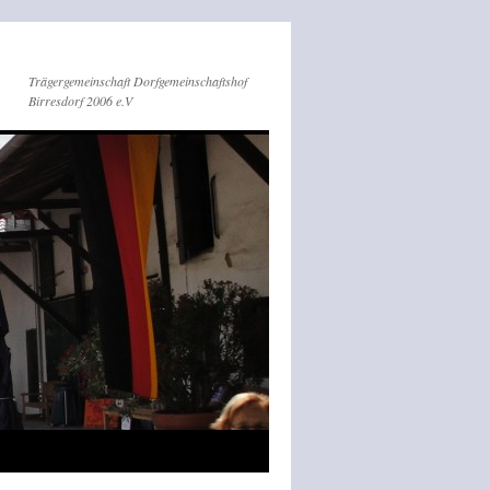
Trägergemeinschaft Dorfgemeinschaftshof
Birresdorf 2006 e.V