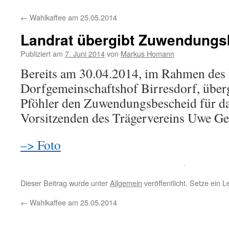
Inhalt
←
Wahlkaffee am 25.05.2014
springen
Landrat übergibt Zuwendungs
Publiziert am
7. Juni 2014
von
Markus Homann
Bereits am 30.04.2014, im Rahmen des
Dorfgemeinschaftshof Birresdorf, über
Pföhler den Zuwendungsbescheid für da
Vorsitzenden des Trägervereins Uwe G
–> Foto
Dieser Beitrag wurde unter
Allgemein
veröffentlicht. Setze ein 
←
Wahlkaffee am 25.05.2014